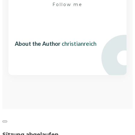
Follow me
Share
0
Share
0
About the Author
christianreich
Dialog
schließen
Sitzung abgelaufen